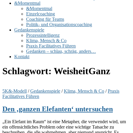
&Momentmal
&Momentmal
Einzelcoaching
Coaching für Teams
Politik- und Organisationscoaching
Gedankenspiele
Prozessintelligenz
Klima, Mensch & Co
Praxis Facilitatives Führen
Gedanken – schlau, schräg, anders…
Kontakt
Schlagwort:
WeisheitGanz
5K&-Modell
/
Gedankenspiele
/
Klima, Mensch & Co
/
Praxis
Facilitatives Führen
Den ‚ganzen Elefanten‘ untersuchen
„Ein Elefant im Raum“ ist eine Metapher, die verwendet wird, um
ein offensichtliches Problem oder eine wichtige Tatsache zu
beschreiben, die alle wahrnehmen, aber niemand anspricht. Es