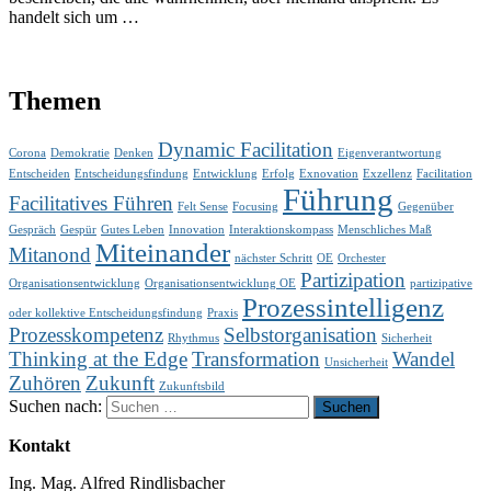
handelt sich um …
Themen
Dynamic Facilitation
Corona
Demokratie
Denken
Eigenverantwortung
Entscheiden
Entscheidungsfindung
Entwicklung
Erfolg
Exnovation
Exzellenz
Facilitation
Führung
Facilitatives Führen
Felt Sense
Focusing
Gegenüber
Gespräch
Gespür
Gutes Leben
Innovation
Interaktionskompass
Menschliches Maß
Miteinander
Mitanond
nächster Schritt
OE
Orchester
Partizipation
Organisationsentwicklung
Organisationsentwicklung OE
partizipative
Prozessintelligenz
oder kollektive Entscheidungsfindung
Praxis
Prozesskompetenz
Selbstorganisation
Rhythmus
Sicherheit
Thinking at the Edge
Transformation
Wandel
Unsicherheit
Zuhören
Zukunft
Zukunftsbild
Suchen nach:
Kontakt
Ing. Mag. Alfred Rindlisbacher