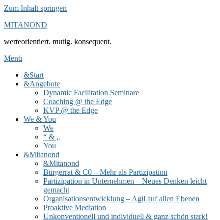
Zum Inhalt springen
MITANOND
werteorientiert. mutig. konsequent.
Menü
&Start
&Angebote
Dynamic Facilitation Seminare
Coaching @ the Edge
KVP @ the Edge
We & You
We
“ & „
You
&Mitanond
&Mitanond
Bürgerrat & C0 – Mehr als Partizipation
Partizipation in Unternehmen – Neues Denken leicht
gemacht
Organisationsentwicklung – Agil auf allen Ebenen
Proaktive Mediation
Unkonventionell und individuell & ganz schön stark!