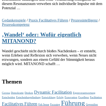
diesem Resonanzraum verweben sich individuelle Impulse mit dem
Potenzial …
Gedankenspiele
/
Praxis Facilitatives Führen
/
Prozessintelligenz
/
Prozesskompetenz
‚Wandel‘ oder: Wofür eigentlich
MITANOND?
Wandel geschieht nicht durch bloßes Nachdenken – er entsteht,
wenn Erleben und Reflexion sich verweben, wenn Neues nicht
erzwungen, sondern aus einem Gefühl der Stimmigkeit heraus
möglich wird. MITANOND schafft …
Themen
Dynamic Facilitation
Corona
Demokratie
Denken
Eigenverantwortung
Entscheiden
Entscheidungsfindung
Entwicklung
Erfolg
Exnovation
Exzellenz
Facilitation
Führung
Facilitatives Führen
Felt Sense
Focusing
Gegenüber