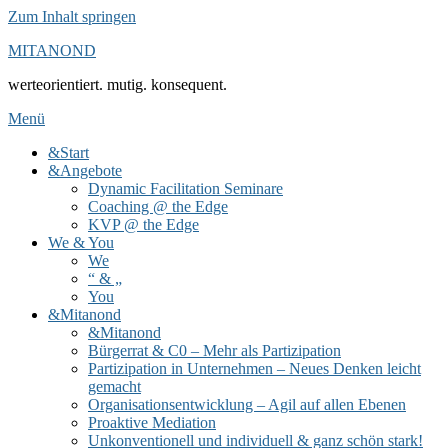
Zum Inhalt springen
MITANOND
werteorientiert. mutig. konsequent.
Menü
&Start
&Angebote
Dynamic Facilitation Seminare
Coaching @ the Edge
KVP @ the Edge
We & You
We
“ & „
You
&Mitanond
&Mitanond
Bürgerrat & C0 – Mehr als Partizipation
Partizipation in Unternehmen – Neues Denken leicht
gemacht
Organisationsentwicklung – Agil auf allen Ebenen
Proaktive Mediation
Unkonventionell und individuell & ganz schön stark!