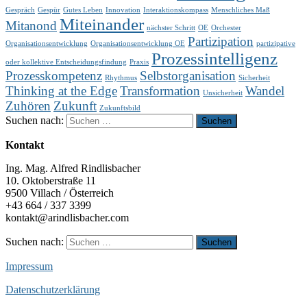
Gespräch
Gespür
Gutes Leben
Innovation
Interaktionskompass
Menschliches Maß
Miteinander
Mitanond
nächster Schritt
OE
Orchester
Partizipation
Organisationsentwicklung
Organisationsentwicklung OE
partizipative
Prozessintelligenz
oder kollektive Entscheidungsfindung
Praxis
Prozesskompetenz
Selbstorganisation
Rhythmus
Sicherheit
Thinking at the Edge
Transformation
Wandel
Unsicherheit
Zuhören
Zukunft
Zukunftsbild
Suchen nach:
Kontakt
Ing. Mag. Alfred Rindlisbacher
10. Oktoberstraße 11
9500 Villach / Österreich
+43 664 / 337 3399
kontakt@arindlisbacher.com
Suchen nach:
Impressum
Datenschutzerklärung