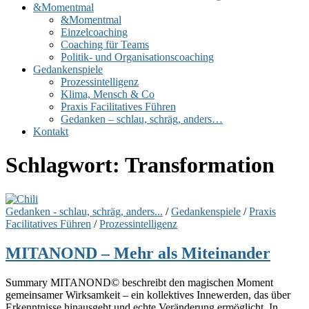
&Momentmal
&Momentmal
Einzelcoaching
Coaching für Teams
Politik- und Organisationscoaching
Gedankenspiele
Prozessintelligenz
Klima, Mensch & Co
Praxis Facilitatives Führen
Gedanken – schlau, schräg, anders…
Kontakt
Schlagwort:
Transformation
Gedanken - schlau, schräg, anders...
/
Gedankenspiele
/
Praxis
Facilitatives Führen
/
Prozessintelligenz
MITANOND – Mehr als Miteinander
Summary MITANOND© beschreibt den magischen Moment
gemeinsamer Wirksamkeit – ein kollektives Innewerden, das über
Erkenntnisse hinausgeht und echte Veränderung ermöglicht. In