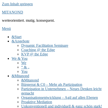
Zum Inhalt springen
MITANOND
werteorientiert. mutig. konsequent.
Menü
&Start
&Angebote
Dynamic Facilitation Seminare
Coaching @ the Edge
KVP @ the Edge
We & You
We
“ & „
You
&Mitanond
&Mitanond
Bürgerrat & C0 – Mehr als Partizipation
Partizipation in Unternehmen – Neues Denken leicht
gemacht
Organisationsentwicklung – Agil auf allen Ebenen
Proaktive Mediation
Unkonventionell und individuell & ganz schön stark!