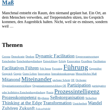
Maß
Manchmal entsteht ein Raum, den niemand geplant hat. Ein Ort, an
dem Menschen verweilen, auf Treppenstufen sitzen, ins Gespräch
kommen, den Augenblick halten. Nicht, weil sie es müssen, sondern
weil …
Themen
Dynamic Facilitation
Corona
Demokratie
Denken
Eigenverantwortung
Entscheiden
Entscheidungsfindung
Entwicklung
Erfolg
Exnovation
Exzellenz
Facilitation
Führung
Facilitatives Führen
Felt Sense
Focusing
Gegenüber
Gespräch
Gespür
Gutes Leben
Innovation
Interaktionskompass
Menschliches Maß
Miteinander
Mitanond
nächster Schritt
OE
Orchester
Partizipation
Organisationsentwicklung
Organisationsentwicklung OE
partizipative
Prozessintelligenz
oder kollektive Entscheidungsfindung
Praxis
Prozesskompetenz
Selbstorganisation
Rhythmus
Sicherheit
Thinking at the Edge
Transformation
Wandel
Unsicherheit
Zuhören
Zukunft
Zukunftsbild