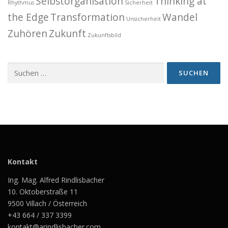
Selbstorganisation
Thinking at
Rhythmus
Sicherheit
the Edge
Transformation
Wandel
Unsicherheit
Zuhören
Zukunft
Zukunftsbild
Suchen
nach:
Kontakt
Ing. Mag. Alfred Rindlisbacher
10. Oktoberstraße 11
9500 Villach / Österreich
+43 664 / 337 3399
kontakt@arindlisbacher.com