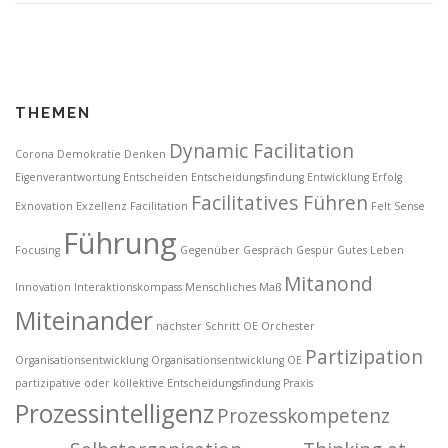
THEMEN
Dynamic Facilitation
Corona
Demokratie
Denken
Eigenverantwortung
Entscheiden
Entscheidungsfindung
Entwicklung
Erfolg
Facilitatives Führen
Exnovation
Exzellenz
Facilitation
Felt Sense
Führung
Focusing
Gegenüber
Gespräch
Gespür
Gutes Leben
Mitanond
Innovation
Interaktionskompass
Menschliches Maß
Miteinander
nächster Schritt
OE
Orchester
Partizipation
Organisationsentwicklung
Organisationsentwicklung OE
partizipative oder kollektive Entscheidungsfindung
Praxis
Prozessintelligenz
Prozesskompetenz