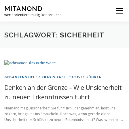
Zum
MITANOND
Inhalt
Menü
springen
werteorientiert. mutig. konsequent.
&START
&ANGEBOTE
WE & YOU
SCHLAGWORT:
SICHERHEIT
&MITANOND
&MOMENTMAL
GEDANKENSPIELE
KONTAKT
GEDANKENSPIELE
/
PRAXIS FACILITATIVES FÜHREN
Denken an der Grenze – Wie Unsicherheit
zu neuen Erkenntnissen führt
Niemand mag Unsicherheit. Sie fühlt sich unangenehm an, lässt uns
zögern, bringt uns ins Straucheln. Doch was, wenn gerade diese
Unsicherheit der Schlüssel zu neuen Erkenntnissen ist? Was, wenn sie …