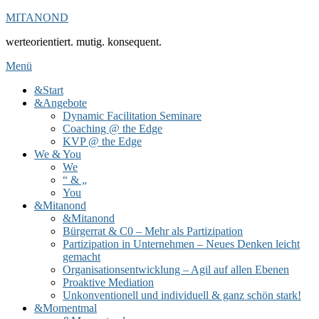
Zum
MITANOND
Inhalt
werteorientiert. mutig. konsequent.
springen
Menü
&Start
&Angebote
Dynamic Facilitation Seminare
Coaching @ the Edge
KVP @ the Edge
We & You
We
“ & „
You
&Mitanond
&Mitanond
Bürgerrat & C0 – Mehr als Partizipation
Partizipation in Unternehmen – Neues Denken leicht
gemacht
Organisationsentwicklung – Agil auf allen Ebenen
Proaktive Mediation
Unkonventionell und individuell & ganz schön stark!
&Momentmal