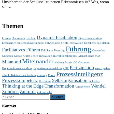
Unsicherheit der Schlüssel zu neuen Erkenntnissen ist? Was, wenn
sie …
Themen
Dynamic Facilitation
Corona
Demokratie
Denken
Eigenverantwortung
Entscheiden
Entscheidungsfindung
Entwicklung
Erfolg
Exnovation
Exzellenz
Facilitation
Führung
Facilitatives Führen
Felt Sense
Focusing
Gegenüber
Gespräch
Gespür
Gutes Leben
Innovation
Interaktionskompass
Menschliches Maß
Miteinander
Mitanond
nächster Schritt
OE
Orchester
Partizipation
Organisationsentwicklung
Organisationsentwicklung OE
partizipative
Prozessintelligenz
oder kollektive Entscheidungsfindung
Praxis
Prozesskompetenz
Selbstorganisation
Rhythmus
Sicherheit
Thinking at the Edge
Transformation
Wandel
Unsicherheit
Zuhören
Zukunft
Zukunftsbild
Suchen
nach:
Kontakt