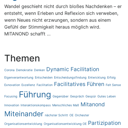
Wandel geschieht nicht durch bloßes Nachdenken – er
entsteht, wenn Erleben und Reflexion sich verweben,
wenn Neues nicht erzwungen, sondern aus einem
Gefühl der Stimmigkeit heraus möglich wird.
MITANOND schafft …
Themen
Dynamic Facilitation
Corona
Demokratie
Denken
Eigenverantwortung
Entscheiden
Entscheidungsfindung
Entwicklung
Erfolg
Facilitatives Führen
Exnovation
Exzellenz
Facilitation
Felt Sense
Führung
Focusing
Gegenüber
Gespräch
Gespür
Gutes Leben
Mitanond
Innovation
Interaktionskompass
Menschliches Maß
Miteinander
nächster Schritt
OE
Orchester
Partizipation
Organisationsentwicklung
Organisationsentwicklung OE