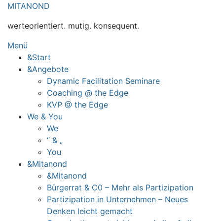
Zum
MITANOND
Inhalt
werteorientiert. mutig. konsequent.
springen
Menü
&Start
&Angebote
Dynamic Facilitation Seminare
Coaching @ the Edge
KVP @ the Edge
We & You
We
“ & „
You
&Mitanond
&Mitanond
Bürgerrat & C0 – Mehr als Partizipation
Partizipation in Unternehmen – Neues
Denken leicht gemacht